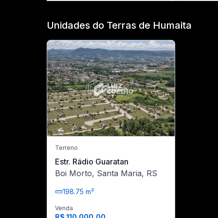
Unidades do Terras de Humaita
Terreno
Estr. Rádio Guaratan
Boi Morto, Santa Maria, RS
198.75 m²
Venda
R$ 110.000,00