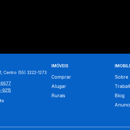
IMÓVEIS
IMOBIL
1, Centro
(55) 3222-1273
Comprar
Sobre
5-6677
Alugar
Trabal
5-9215
Rurais
Blog
to
Anunci