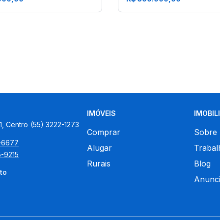
IMÓVEIS
IMOBIL
1, Centro
(55) 3222-1273
Comprar
Sobre
5-6677
Alugar
Trabal
5-9215
Rurais
Blog
to
Anunci