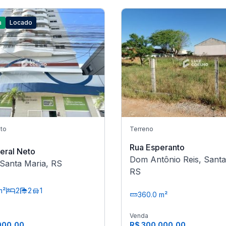
a
Locado
to
Terreno
Rua Esperanto
eral Neto
Dom Antônio Reis, Santa
 Santa Maria, RS
RS
m²
2
2
1
360.0 m²
Venda
000,00
R$ 300.000,00