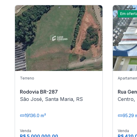
Em ofert
Terreno
Apartamen
Rodovia BR-287
Rua Gen
São José, Santa Maria, RS
Centro,
19136.0 m²
95.29 
Venda
Venda
R$ 5.000.000,00
R$ 420.