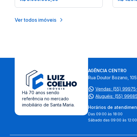
Ver todos imóveis
AGÊNCIA CENTRO
Rua Doutor Bozano, 105
Vendas: (55) 9997
Há 70 anos sendo
Aluguéis: (55) 9968
referência no mercado
imobiliário de Santa Maria.
Horários de atendimen
Das 09:00 às 18:00
Sábado das 09:00 às 12:00